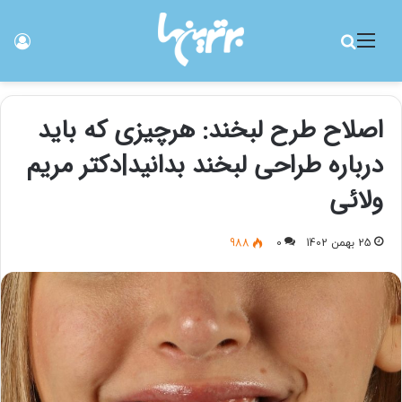
منو
جستجو برای
ورو
اصلاح طرح لبخند: هرچیزی که باید
درباره طراحی لبخند بدانید|دکتر مریم
ولائی
25 بهمن 1402
0
988