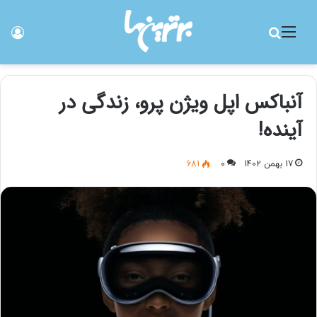
منو
جستجو برای
ورو
آنباکس اپل ویژن پرو، زندگی در
آینده!
17 بهمن 1402
0
681