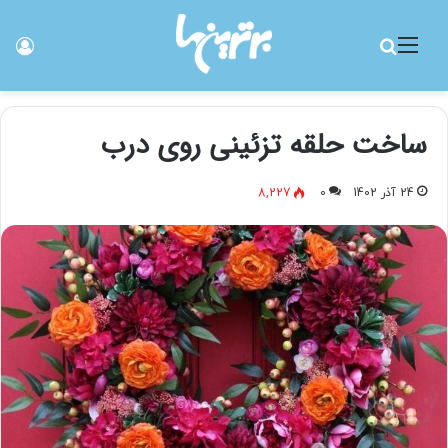
منو
جستجو برای
ورو
ساخت حلقه تزئینی روی درب
24 آذر 1402
0
8,227