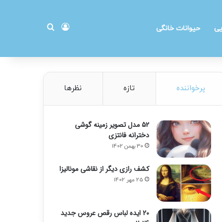
ورود
جستجو برای
یی
حیوانات خانگی
پرخواننده
تازه
نظرها
۵۲ مدل تصویر زمینه گوشی
دخترانه فانتزی
30 بهمن 1402
کشف رازی دیگر از نقاشی مونالیزا
25 مهر 1402
20 ایده لباس رقص عروس جدید