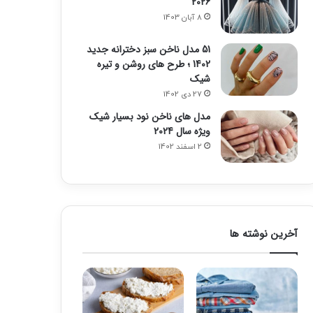
2026
8 آبان 1403
51 مدل ناخن سبز دخترانه جدید
1402 ؛ طرح های روشن و تیره
شیک
27 دی 1402
مدل های ناخن نود بسیار شیک
ویژه سال 2024
2 اسفند 1402
آخرین نوشته ها