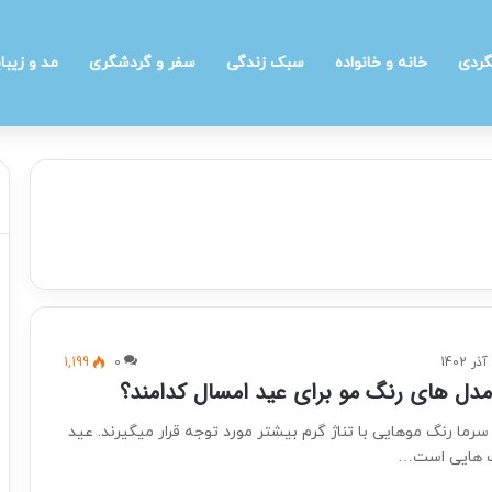
گردی
خانه و خانواده
سبک زندگی
سفر و گردشگری
مد و زیبا
1,199
0
دل های رنگ مو برای عید امسال کدامند؟
رما رنگ موهایی با تناژ گرم بیشتر مورد توجه قرار میگیرند. عید
ت هایی است…