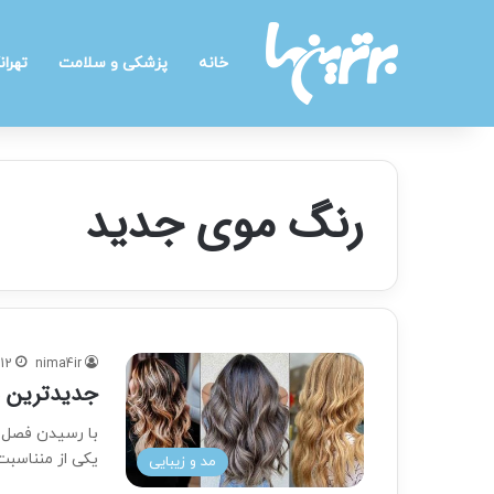
خانه
پزشکی و سلامت
تهران
رنگ موی جدید
nima4ir
12 آذر 1402
جدیدترین م
با رسیدن فصل س
یکی از منناسب
مد و زیبایی