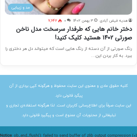
مد و زیبایی
هدیه فیض آبادی
3 بهمن 1402
0
7,642
دختر خانم هایی که طرفدار سرسخت مدل ناخن
صورتی 1402 هستید کلیک کنید!
رنگ صورتی از آن دسته از رنگ هایی است که میتواند دل هر دختری را
ببرد. به کار بردن این…
کلیه حقوق مادی و معنوی این سایت محفوظ و هرگونه کپی برداری از آن
پیگرد قانونی دارد.
این سایت صرفاً برای اطلاع‌رسانی کاربران است. لذا هرگونه استفاده‌ی تجاری و
تبلیغاتی از محتویات آن ممنوع است و پیگیرد قانونی دارد.
Notice
: ob_end_flush(): failed to send buffer of zlib output compression (0)