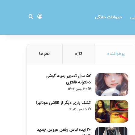
ورود
جستجو برای
یی
حیوانات خانگی
پرخواننده
تازه
نظرها
۵۲ مدل تصویر زمینه گوشی
دخترانه فانتزی
30 بهمن 1402
کشف رازی دیگر از نقاشی مونالیزا
25 مهر 1402
20 ایده لباس رقص عروس جدید