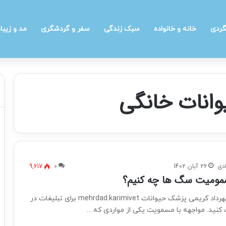
گردی
خانه و خانواده
سبک زندگی
سفر و گردشگری
مد و زیبا
انات خانگی
دی
26 آبان 1402
0
9,617
مومیت سگ ها چه کنیم؟
ویدئو از دکتر مهرداد کریمی پزشک حیوانات mehrdad.karimivet برای تبلیغات در
 کنید. مواجهه با مسمویت یکی از مواردی که…