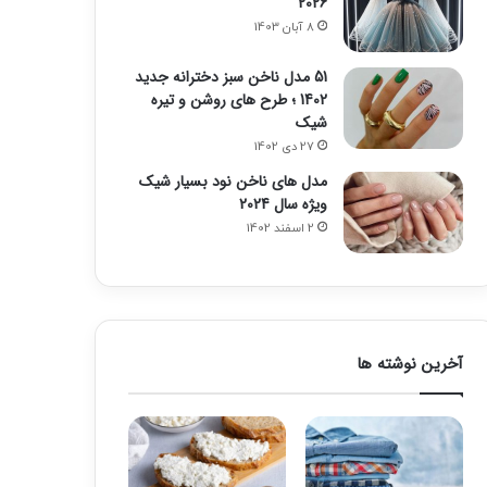
2026
8 آبان 1403
51 مدل ناخن سبز دخترانه جدید
1402 ؛ طرح های روشن و تیره
شیک
27 دی 1402
مدل های ناخن نود بسیار شیک
ویژه سال 2024
2 اسفند 1402
آخرین نوشته ها