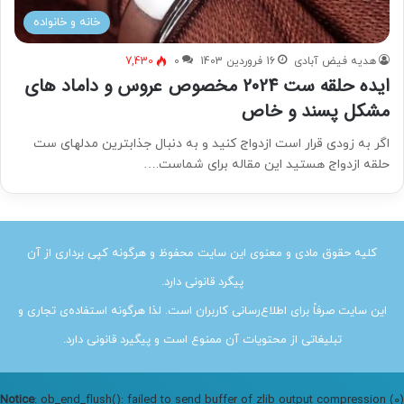
خانه و خانواده
هدیه فیض آبادی
16 فروردین 1403
0
7,430
ایده حلقه ست 2024 مخصوص عروس و داماد های
مشکل پسند و خاص
اگر به زودی قرار است ازدواج کنید و به دنبال جذابترین مدلهای ست
حلقه ازدواج هستید این مقاله برای شماست.…
کلیه حقوق مادی و معنوی این سایت محفوظ و هرگونه کپی برداری از آن
پیگرد قانونی دارد.
این سایت صرفاً برای اطلاع‌رسانی کاربران است. لذا هرگونه استفاده‌ی تجاری و
تبلیغاتی از محتویات آن ممنوع است و پیگیرد قانونی دارد.
Notice
: ob_end_flush(): failed to send buffer of zlib output compression (0)